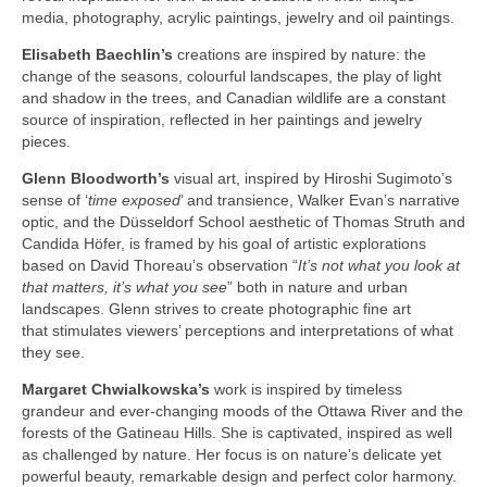
media, photography, acrylic paintings, jewelry and oil paintings.
Elisabeth Baechlin’s
creations are inspired by nature: the
change of the seasons, colourful landscapes, the play of light
and shadow in the trees, and Canadian wildlife are a constant
source of inspiration, reflected in her paintings and jewelry
pieces.
Glenn Bloodworth’s
visual art, inspired by Hiroshi Sugimoto’s
sense of ‘
time exposed
’ and transience, Walker Evan’s narrative
optic, and the Düsseldorf School aesthetic of Thomas Struth and
Candida Höfer, is framed by his goal of artistic explorations
based on David Thoreau’s observation “
It’s not what you look at
that matters, it’s what you see
” both in nature and urban
landscapes. Glenn strives to create photographic fine art
that stimulates viewers’ perceptions and interpretations of what
they see.
Margaret Chwialkowska’s
work is inspired by timeless
grandeur and ever-changing moods of the Ottawa River and the
forests of the Gatineau Hills. She is captivated, inspired as well
as challenged by nature. Her focus is on nature’s delicate yet
powerful beauty, remarkable design and perfect color harmony.