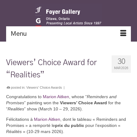
Menu
30
Viewers’ Choice Award for
MAR 2026
“Realities”
posted in:
Viewers' Choice Awards
|
Congratulations to
Marion Aitken
, whose “
Reminders and
Promises
” painting won the
Viewers’ Choice Award
for the
“
Realities
” show (March 10 – 29, 2026).
Félicitations à
Marion Aitken
, dont le tableau « Reminders and
Promises » a remporté le
prix du public
pour l’exposition «
Réalités
» (10-29 mars 2026).