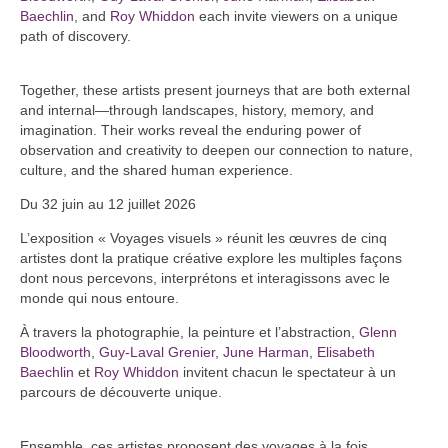
Baechlin
, and
Roy Whiddon
each invite viewers on a unique
path of discovery.
Together, these artists present journeys that are both external
and internal—through landscapes, history, memory, and
imagination. Their works reveal the enduring power of
observation and creativity to deepen our connection to nature,
culture, and the shared human experience.
Du 32 juin au 12 juillet 2026
L’exposition « Voyages visuels » réunit les œuvres de cinq
artistes dont la pratique créative explore les multiples façons
dont nous percevons, interprétons et interagissons avec le
monde qui nous entoure.
À travers la photographie, la peinture et l’abstraction,
Glenn
Bloodworth
,
Guy-Laval Grenier
,
June Harman
,
Elisabeth
Baechlin
et
Roy Whiddon
invitent chacun le spectateur à un
parcours de découverte unique.
Ensemble, ces artistes proposent des voyages à la fois